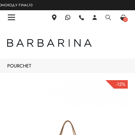
ОКОДУ FINAL10
0
POURCHET
-15%