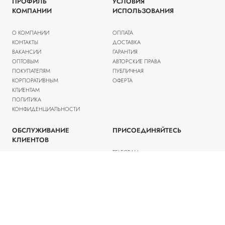
ПРОФИЛЬ
УСЛОВИЯ
КОМПАНИИ
ИСПОЛЬЗОВАНИЯ
О КОМПАНИИ
ОПЛАТА
КОНТАКТЫ
ДОСТАВКА
ВАКАНСИИ
ГАРАНТИЯ
ОПТОВЫМ
АВТОРСКИЕ ПРАВА
ПОКУПАТЕЛЯМ
ПУБЛИЧНАЯ
КОРПОРАТИВНЫМ
ОФЕРТА
КЛИЕНТАМ
ПОЛИТИКА
КОНФИДЕНЦИАЛЬНОСТИ
ОБСЛУЖИВАНИЕ
ПРИСОЕДИНЯЙТЕСЬ
КЛИЕНТОВ
TELEGRAM
ВСТУПИТЬ В КЛУБ
ПОМОЩЬ
РАСПРОДАЖА
2013-2025 © barbarina.ru / +7 (495) 772-30-22