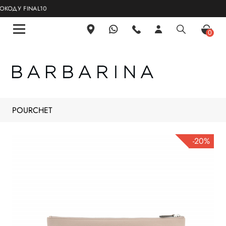
ДУ FINAL10
0
POURCHET
-20%