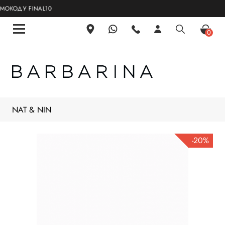
ОДУ FINAL10
0
NAT & NIN
-20%