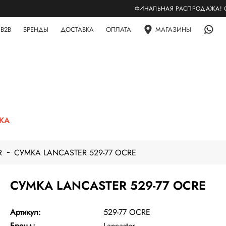
ФИНАЛЬНАЯ РАСПРОДАЖА! СКИДК
B2B
БРЕНДЫ
ДОСТАВКА
ОПЛАТА
МАГАЗИНЫ
ЖА
R
СУМКА LANCASTER 529-77 OCRE
СУМКА LANCASTER 529-77 OCRE
Артикул:
529-77 OCRE
Бренд:
Lancaster